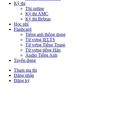
Kỳ thi
Thi online
Kỳ thi AMC
Kỳ thi Bebras
Học phí
Flashcard
Tiếng anh thông dụng
Từ vựng IELTS
Từ vựng Tiếng Trung
Từ vựng tiếng Hàn
Audio Tiếng Anh
Tuyển dụng
Tham gia thi
Đăng nhập
Đăng ký