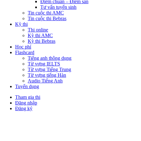
Điểm chuẩn – Điểm sàn
Tư vấn tuyển sinh
Tin cuộc thi AMC
Tin cuộc thi Bebras
Kỳ thi
Thi online
Kỳ thi AMC
Kỳ thi Bebras
Học phí
Flashcard
Tiếng anh thông dụng
Từ vựng IELTS
Từ vựng Tiếng Trung
Từ vựng tiếng Hàn
Audio Tiếng Anh
Tuyển dụng
Tham gia thi
Đăng nhập
Đăng ký