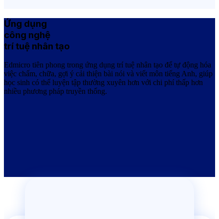
Ứng dụng
công nghệ
trí tuệ nhân tạo
Edmicro tiên phong trong ứng dụng trí tuệ nhân tạo để tự động hóa
việc chấm, chữa, gợi ý cải thiện bài nói và viết môn tiếng Anh, giúp
học sinh có thể luyện tập thường xuyên hơn với chi phí thấp hơn
nhiều phương pháp truyền thống.
Onluyen.vn
Ứng dụng tự học phong phú, toàn diện nhất