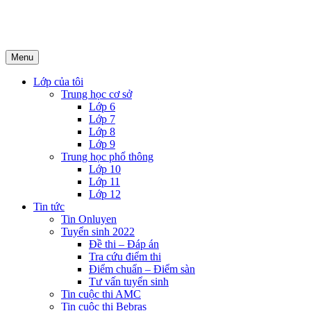
Menu
Lớp của tôi
Trung học cơ sở
Lớp 6
Lớp 7
Lớp 8
Lớp 9
Trung học phổ thông
Lớp 10
Lớp 11
Lớp 12
Tin tức
Tin Onluyen
Tuyển sinh 2022
Đề thi – Đáp án
Tra cứu điểm thi
Điểm chuẩn – Điểm sàn
Tư vấn tuyển sinh
Tin cuộc thi AMC
Tin cuộc thi Bebras