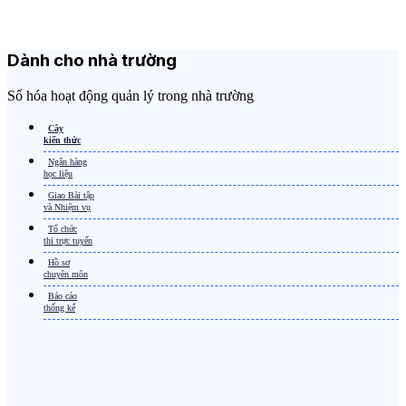
Dành cho
nhà trường
Số hóa hoạt động quản lý trong nhà trường
Cây
kiến thức
Ngân hàng
học liệu
Giao Bài tập
và Nhiệm vụ
Tổ chức
thi trực tuyến
Hồ sơ
chuyên môn
Báo cáo
thống kế