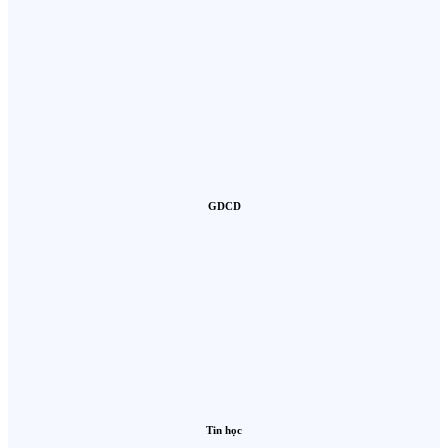
GDCD
Tin học